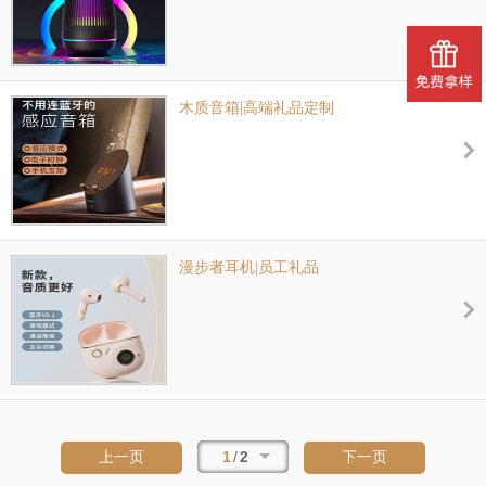
木质音箱|高端礼品定制
漫步者耳机|员工礼品
1
/
2
上一页
下一页