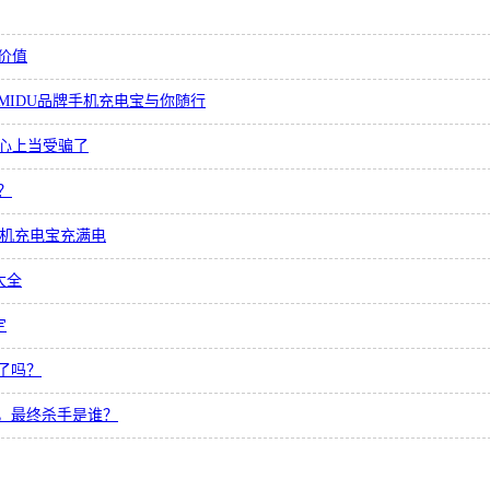
价值
IDU品牌手机充电宝与你随行
心上当受骗了
？
手机充电宝充满电
大全
定
了吗？
烟，最终杀手是谁？