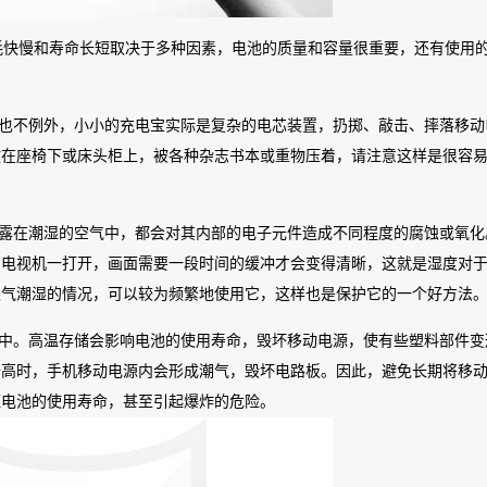
耗快慢和寿命长短取决于多种因素，电池的质量和容量很重要，还有使用
源也不例外，小小的充电宝实际是复杂的电芯装置，扔掷、敲击、摔落移动
放在座椅下或床头柜上，被各种杂志书本或重物压着，请注意这样是很容
暴露在潮湿的空气中，都会对其内部的电子元件造成不同程度的腐蚀或氧化
的电视机一打开，画面需要一段时间的缓冲才会变得清晰，这就是湿度对
天气潮湿的情况，可以较为频繁地使用它，这样也是保护它的一个好方法
境中。高温存储会影响电池的使用寿命，毁坏移动电源，使有些塑料部件变
升高时，手机移动电源内会形成潮气，毁坏电路板。因此，避免长期将移
短电池的使用寿命，甚至引起爆炸的危险。