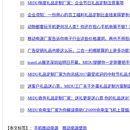
MIDU咪度礼品定制厂家：企业节日礼品定制注意事项
企业须知：一份用心的员工福利礼品定制比金钱来得更有
动物都要玩手机更何况人类？你还在担心手机电量不够？M
移动电源厂家告诉你电子行业这些价格漏洞，再也不用担
广告促销礼品也能这么玩，二合一的哪能算的上是多功能
teamLab展览深圳站明日开幕，MIDU提醒你一定刚要把
MIDU礼品定制厂家为你总结2017最受欢迎的中秋节礼品
送客户礼品送心意，MIDU工厂关于外事礼品定制方案制
MIDU商务礼品定制厂家：送礼更是送心意,你的礼品送对
MIDU充电宝厂家为你解读南航CZ6099充电宝飞机上冒
【本文标签】：
手机移动电源
移动电源使用