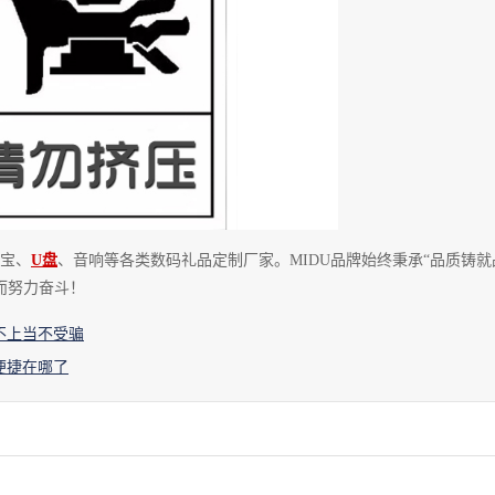
电宝、
U盘
、音响等各类数码礼品定制厂家
。
MIDU品牌始终秉承“品质铸就
而努力奋斗！
不上当不受骗
便捷在哪了