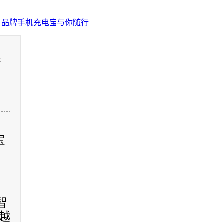
U品牌手机充电宝与你随行
行
宝
智
越