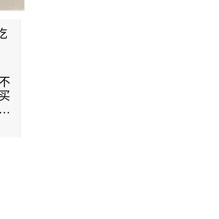
吃
不
买
…