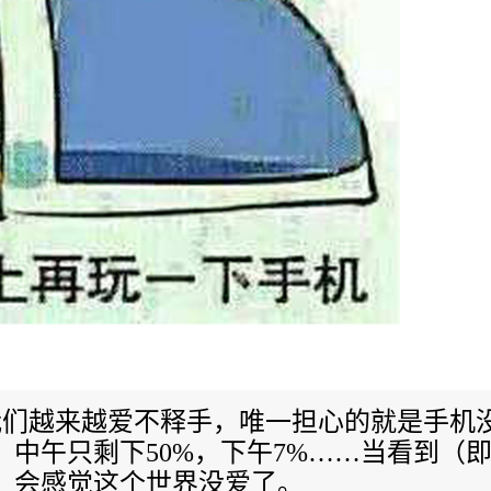
我们越来越爱不释手，唯一担心的就是手机
，中午只剩下
50%
，下午
7%
……当看到（
，会感觉这个世界没爱了。