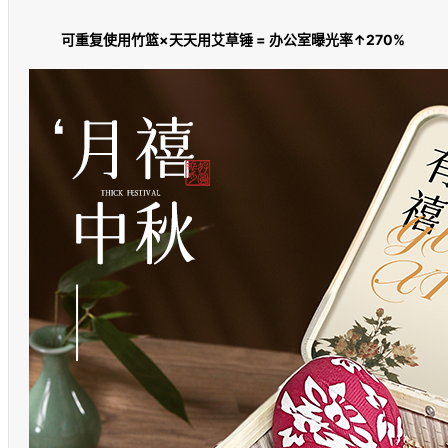
可重复使用竹篮×天天用艾草锤 = 办公室曝光率↑270%