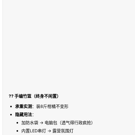
??
手编竹篮（终身不闲置）
承重实测
：装8斤柑橘不变形
隐藏用法
：
加防水袋 → 电脑包（透气得行政疯抢）
内置LED串灯 → 露营氛围灯