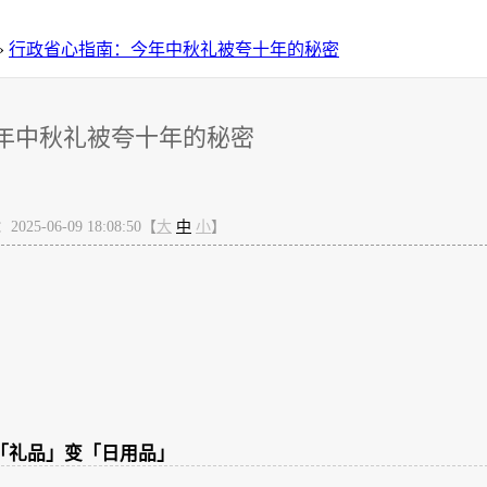
»
行政省心指南：今年中秋礼被夸十年的秘密
年中秋礼被夸十年的秘密
25-06-09 18:08:50【
大
中
小
】
「礼品」变「日用品」