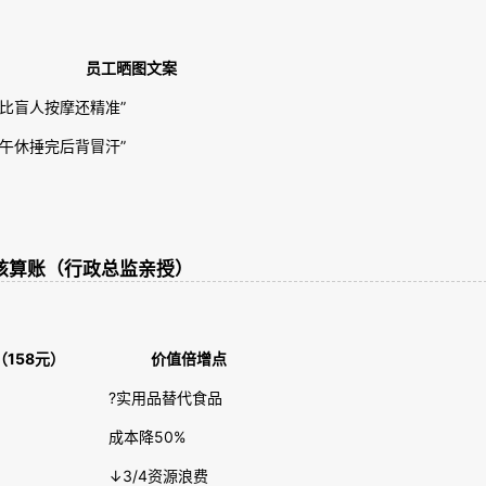
员工晒图文案
“比盲人按摩还精准”
“午休捶完后背冒汗”
核算账（行政总监亲授）
158元）
价值倍增点
?实用品替代食品
成本降50%
↓3/4资源浪费