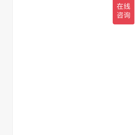
篮

					艾草锤

								桂花糕
							


	买菜

				捶肩

							熏香

								下午茶
							


末场景

			午休养生

						车载解乏

								茶水间社
								