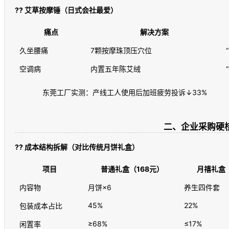
??
艾草按摩锤（日式会社最爱）
痛点
解决方案
久坐腰痛
7颗按摩珠顶压穴位
空调病
内置五年陈艾绒
东莞工厂实测：产线工人使用后加班疲劳投诉↓33%
二、企业采购硬
??
成本结构拆解（对比传统月饼礼盒）
项目
普通礼盒（168元）
月禧礼盒（
内容物
月饼×6
养生四件套
45%
22%
包装成本占比
≥68%
≤17%
闲置率