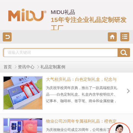
MIDU礼品
15年专注企业礼品定制研发
工厂
首页
资讯中心
礼品定制案例
大气校庆礼品：白色定制礼盒，纪念与
实用并存
为庆祝学校周年庆典，推出了一款高端校庆礼
品——白色定制礼盒。礼盒内含学校明信片、
记事本、咖啡杯、签字笔、雨伞和金属校徽，
兼具实用性和纪念意义。无论是用于校庆活
动、校友返校，还是师生表彰，这款礼盒都能
为学校周年盛典增添一份庄重与温情。
物业公司20周年专属福利礼品：橙色定
制礼盒，实用与纪念兼具
为庆祝物业公司成立20周年，公司推出了一款