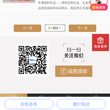
专属福利礼品——橙色定制礼盒。礼盒内含高
品质保温杯和自动雨伞，既实用又充满纪念意
义，适合作为员工福利、客户答谢或节日慰问
礼品。这款礼盒不仅传递了企业对员工的关
怀，也为企业周年庆增添了温暖与活力。
6
/
402
上一页
下一页
在线咨询
拨打电话
电话咨询
产品中心
关于MIDU
联系MIDU